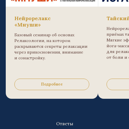
Нейрорелакс
Тайски
«Мнуши»
Нейрорела
приёмах т
Базовый семинар об основах
Мягкие э
Релаксологии, на котором
йога-масса
раскрываются секреты релаксации
для релак
через прикосновения, внимание
от боли и
и сонастройку.
Подробнее
Ответы