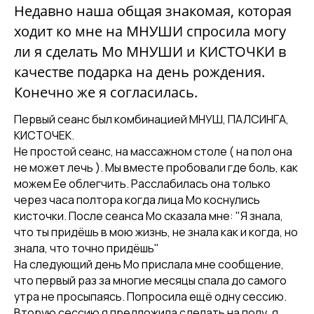
Недавно наша общая знакомая, которая
ходит ко мне на МНУШИ спросила могу
ли я сделать Мо МНУШИ и КИСТОЧКИ в
качестве подарка на день рождения.
Конечно же я согласилась.
Первый сеанс был комбинацией МНУШ, ПАЛСИНГА,
КИСТОЧЕК.
Не простой сеанс, на массажном столе ( на пол она
не может лечь ). Мы вместе пробовали где боль, как
можем Ее облегчить. Расслабилась она только
через часа полтора когда лица Мо коснулись
кисточки. После сеанса Мо сказала мне: "Я знала,
что ты придёшь в мою жизнь, не знала как и когда, но
знала, что точно придёшь"
На следующий день Мо прислала мне сообщение,
что первый раз за многие месяцы спала до самого
утра не просыпаясь. Попросила ещё одну сессию.
Вторую сессию я предложила сделать на полу, я