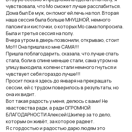
чувствовала, что Мо сможет лучше расслабиться.
Дома был Ее муж, он помог ей лечь на пол. Вторая
наша сессия была больше МНУШНОЙ, немного
палсинга и кисточки, о которых Мо сама попросила.
Была и третья сессия на полу.
Вчера утром в дверь позвонили, открываю, стоит
Мо!!! Она пришла ко мне САМА!!!
Пришла поблагодарить, сказала, что лучше спать
стала, боли в спине меньше стали, сама утром на
улицу выходила, колени стали немного гнуться и
чувствует себя гораздо лучше!!!
Просит пока я здесь до января на прекращать
сессии, ей с трудом поверилось в результаты, но
она их видит.
Вот такая радость у меня, делюсь с вами! Не
хвастовства ради, а ради ОГРОМНОЙ
БЛАГОДАРНОСТИ Алексей Шкипер за то дело,
которым он живёт, за которое радеет.
Я с гордостью и радостью дарю людям это