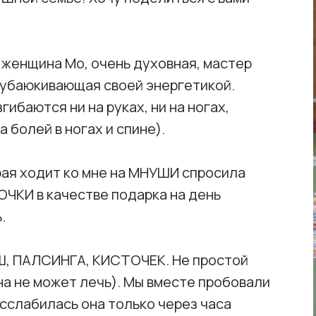
 женщина Мо, очень духовная, мастер
и убаюкивающая своей энергетикой.
гибаются ни на руках, ни на ногах,
а болей в ногах и спине).
рая ходит ко мне на МНУШИ спросила
ЧКИ в качестве подарка на день
.
Ш, ПАЛСИНГА, КИСТОЧЕК. Не простой
на не может лечь). Мы вместе пробовали
асслабилась она только через часа