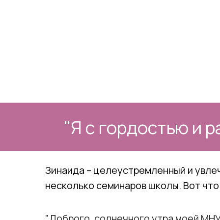
"Я с гордостью и 
Зинаида – целеустремленный и увлеч
несколько семинаров школы. Вот что 
"Доброго, солнечного утра моей МНУ