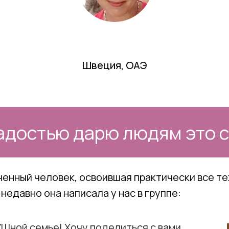
Швеция, ОАЭ
радостью дарю людям это со
енный человек, освоившая практически все те
недавно она написала у нас в группе:
Шной семье! Хочу поделиться с вами