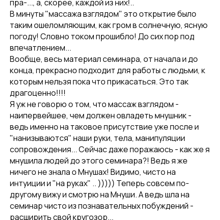
пра-..., а, скорее, каждой из них!..
В минуты "массажа взглядом" это открытие было
таким ошеломляющим, как гром в солнечную, ясную
погоду! Словно током прошибло! До сих пор под
впечатлением...
Вообще, весь материал семинара, от начала и до
конца, прекрасно подходит для работы с людьми, к
которым нельзя пока что прикасаться. Это так
драгоценно!!!!
Я уж не говорю о том, что массаж взглядом -
наипервейшее, чем должен овладеть мнушник -
ведь именно на таковое присутствие уже после и
"нанизываются" наши руки, тела, манипуляции
сопровождения... Сейчас даже поражаюсь - как же я
мнушила людей до этого семинара?! Ведь я же
ничего не знала о Мнушах! Видимо, чисто на
интуиции и "на руках" .. ))))) Теперь совсем по-
другому вижу и смотрю на Мнуши. А ведь шла на
семинар чисто из познавательных побуждений -
расширить свой кругозор...