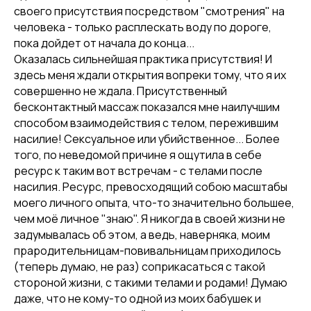
своего присутствия посредством "смотрения" на
человека - только расплескать воду по дороге,
пока дойдет от начала до конца...
Оказалась сильнейшая практика присутствия! И
здесь меня ждали открытия вопреки тому, что я их
совершенно не ждала. Присутственный
бесконтактный массаж показался мне наилучшим
способом взаимодействия с телом, пережившим
насилие! Сексуальное или убийственное... Более
того, по неведомой причине я ощутила в себе
ресурс к таким вот встречам - с телами после
насилия. Ресурс, превосходящий собою масштабы
моего личного опыта, что-то значительно большее,
чем моё личное "знаю". Я никогда в своей жизни не
задумывалась об этом, а ведь, наверняка, моим
прародительницам-повивальницам приходилось
(теперь думаю, не раз) соприкасаться с такой
стороной жизни, с такими телами и родами! Думаю
даже, что не кому-то одной из моих бабушек и