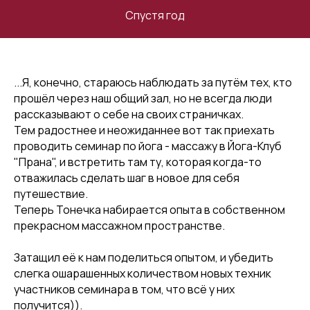
Спустя год
...Я, конечно, стараюсь наблюдать за путём тех, кто
прошёл через наш общий зал, но не всегда люди
рассказывают о себе на своих страничках.
Тем радостнее и неожиданнее вот так приехать
проводить семинар по йога - массажу в Йога-Клуб
"Прана", и встретить там ту, которая когда-то
отважилась сделать шаг в новое для себя
путешествие.
Теперь Тонечка набирается опыта в собственном
прекрасном массажном пространстве.
Затащил её к нам поделиться опытом, и убедить
слегка ошарашенных количеством новых техник
участников семинара в том, что всё у них
получится)).