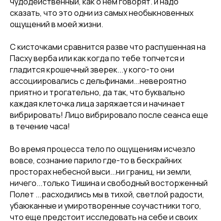
чудодейственный, как о нем говорят. и надо
сказать, что это одни из самых необыкновенных
ощущений в моей жизни.
С кисточками сравнится разве что распушенная на
Пасху верба или как когда по тебе топчется и
гладится крошечный зверек...у кого-то они
ассоциировались с дельфинами...невероятно
приятно и трогательно, да так, что буквально
каждая клеточка лица заряжается и начинает
вибрировать! Лицо вибрировало после сеанса еще
в течение часа!
Во время процесса тело по ощущениям исчезло
вовсе, сознание парило где-то в бескрайних
просторах небесной выси...ни границ, ни земли,
ничего...только Тишина и свободный восторженный
Полет ...расходились мы в тихой, светлой радости,
убаюканные и умиротворенные соучастники того,
что еще предстоит исследовать на себе и своих