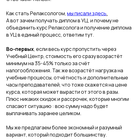
Как стать Релаксологом,
мы писали здесь
.
А вот зачем получать диплом в УЦ, и почему не
объединить курс Релаксолога и получение диплома
в УЦ в единый процесс, ответим тут.
Во-первых
, если весь курс пропустить через
Учебный Центр, стоимость его сразу возрастёт
минимум на 35-45% только за счёт
налогообложения. Так же возрастёт нагрузка на
учебные процессы, отчётность и дополнительные
часы преподавателей, что тоже скажется на цене
курса, которая может вырасти от этого в разы.
Плюс никаких скидок и рассрочек, которые многим
спасают ситуацию : всю сумму надо будет
выплачивать заранее целиком.
Мы же предлагаем более экономный и разумный
вариант, который подходит большинству.