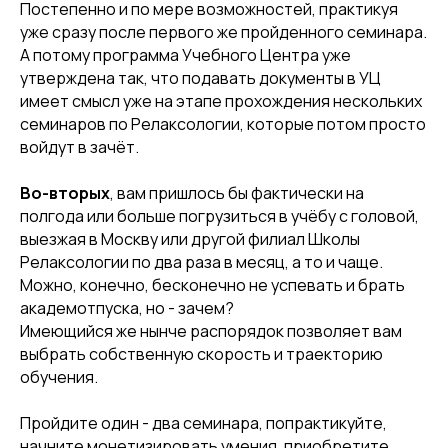
Постепенно и по мере возможностей, практикуя
уже сразу после первого же пройденного семинара.
А потому программа Учебного Центра уже
утверждена так, что подавать документы в УЦ
имеет смысл уже на этапе прохождения нескольких
семинаров по Релаксологии, которые потом просто
войдут в зачёт.
Во-вторых
, вам пришлось бы фактически на
полгода или больше погрузиться в учёбу с головой,
выезжая в Москву или другой филиал Школы
Релаксологии по два раза в месяц, а то и чаще.
Можно, конечно, бесконечно не успевать и брать
академотпуска, но - зачем?
Имеющийся же нынче распорядок позволяет вам
выбрать собственную скорость и траекторию
обучения.
Пройдите один - два семинара, попрактикуйте,
начните монетизировать умения, приобретите