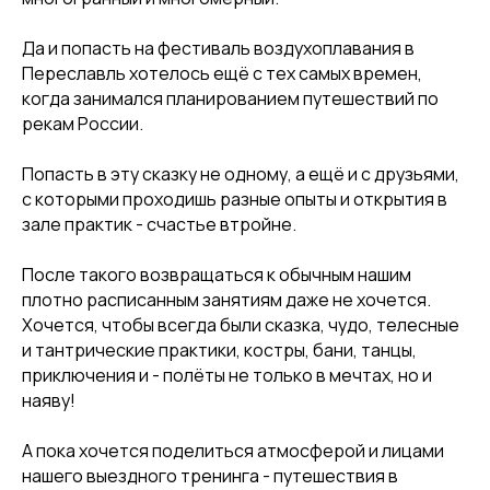
Да и попасть на фестиваль воздухоплавания в
Переславль хотелось ещё с тех самых времен,
когда занимался планированием путешествий по
рекам России.
Попасть в эту сказку не одному, а ещё и с друзьями,
с которыми проходишь разные опыты и открытия в
зале практик - счастье втройне.
После такого возвращаться к обычным нашим
плотно расписанным занятиям даже не хочется.
Хочется, чтобы всегда были сказка, чудо, телесные
и тантрические практики, костры, бани, танцы,
приключения и - полёты не только в мечтах, но и
наяву!
А пока хочется поделиться атмосферой и лицами
нашего выездного тренинга - путешествия в