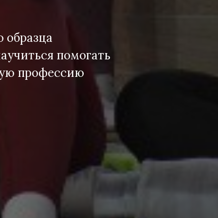
о образца
 научиться помогать
овую профессию